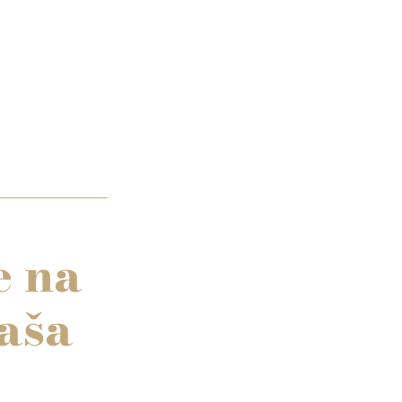
e na
naša