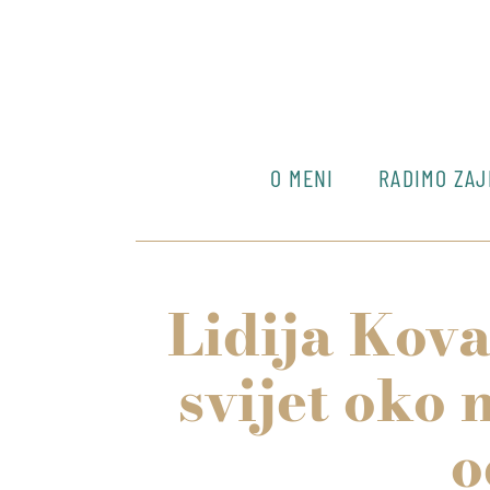
O MENI
RADIMO ZA
Lidija Kova
svijet oko 
o